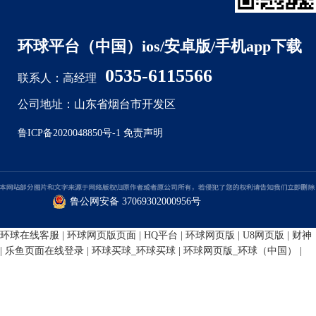
环球平台（中国）ios/安卓版/手机app下载
0535-6115566
联系人：高经理
公司地址：山东省烟台市开发区
鲁ICP备2020048850号-1
免责声明
鲁公网安备 37069302000956号
环球在线客服
|
环球网页版页面
|
HQ平台
|
环球网页版
|
U8网页版
|
财神
|
乐鱼页面在线登录
|
环球买球_环球买球
|
环球网页版_环球（中国）
|