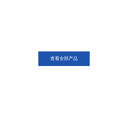
查看全部产品
环球平台（中国）ios/安卓