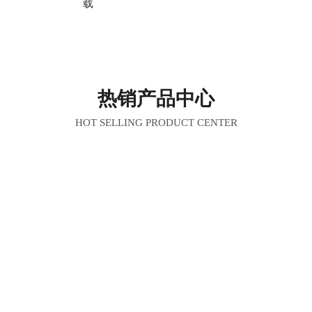
载
热销产品中心
HOT SELLING PRODUCT CENTER