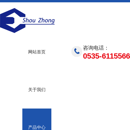
咨询电话：
网站首页
0535-6115566
关于我们
产品中心