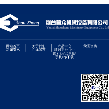
网站首页
关于我们
产品中心
荣誉资质
新闻资讯
在线留言
环球平台（中
国）ios/安卓版/
手机app下载