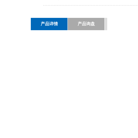
产品详情
产品询盘