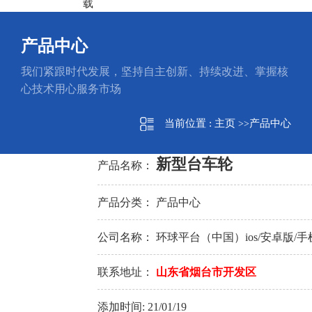
载
产品中心
我们紧跟时代发展，坚持自主创新、持续改进、掌握核
心技术用心服务市场
当前位置 :
主页
产品中心
>>
新型台车轮
产品名称：
产品分类：
产品中心
公司名称：
环球平台（中国）ios/安卓版/手
联系地址：
山东省烟台市开发区
添加时间:
21/01/19