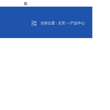
载
当前位置 :
主页
产品中心
>>